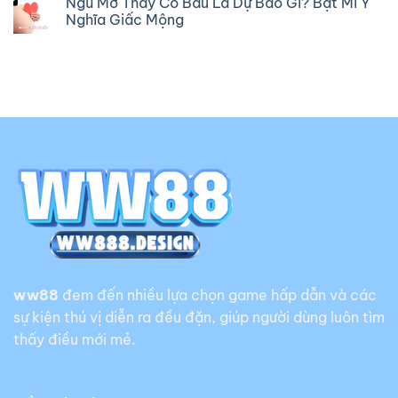
Ngủ Mơ Thấy Có Bầu Là Dự Báo Gì? Bật Mí Ý
Nghĩa Giấc Mộng
ww88
đem đến nhiều lựa chọn game hấp dẫn và các
sự kiện thú vị diễn ra đều đặn, giúp người dùng luôn tìm
thấy điều mới mẻ.