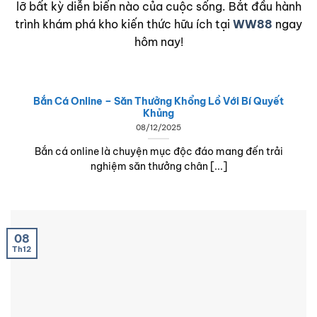
lỡ bất kỳ diễn biến nào của cuộc sống. Bắt đầu hành
trình khám phá kho kiến thức hữu ích tại
WW88
ngay
hôm nay!
Bắn Cá Online – Săn Thưởng Khổng Lồ Với Bí Quyết
Khủng
08/12/2025
Bắn cá online là chuyện mục độc đáo mang đến trải
nghiệm săn thưởng chân [...]
08
Th12