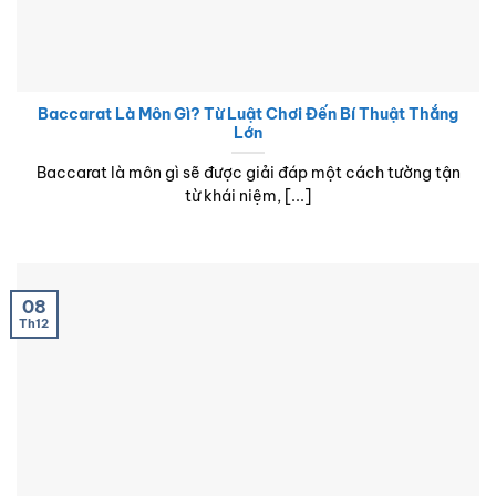
Baccarat Là Môn Gì? Từ Luật Chơi Đến Bí Thuật Thắng
Lớn
Baccarat là môn gì sẽ được giải đáp một cách tường tận
từ khái niệm, [...]
08
Th12