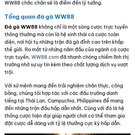
WW88 chắc chắn sẽ là điểm đến lý tưởng.
Tổng quan đá gà WW88
Đá gà WW88
không chỉ là một sòng cược trực tuyến
thông thường mà còn là hệ sinh thái cá cược toàn
diện, nơi hội tụ những trận đá gà đỉnh cao trên khắp
thế giới. Ra mắt từ những năm đầu của ngành cá cược
trực tuyến,
WW88.com
đã nhanh chóng chiếm lĩnh thị
trường nhờ sự uy tín kèm theo chất lượng dịch vụ vượt
trội.
Với sứ mệnh mang đến trải nghiệm chân thực, công
bằng, chúng tôi hợp tác với các đấu trường danh
tiếng tại Thái Lan, Campuchia, Philippines để mang
đến những trận đấu hấp dẫn nhất. Cùng với đó là hệ
thống cược hiện đại giúp người chơi có thể tham gia
đặt cược dễ dàng với tỷ lệ thưởng cực kỳ hấp dẫn.