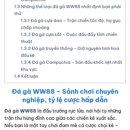
1.3
Những thế loại đá gà WW88 nhất định bạn phải
thử
1.3.1
Đá gà cựa dao – Trận chiến tốc độ, hạ gục
chớp nhoáng
1.3.2
Đá gà cựa sắt – Cuộc đấu đầy tính chiến
thuật
1.3.3
Đá gà truyền thống – Giữ nguyên tinh hoa
đấu kê
1.3.4
Đá gà Campuchia – Sàn đấu khốc liệt nhất
khu vực
1.4
Kết luận
Đá gà WW88 – Sảnh chơi chuyên
nghiệp, tỷ lệ cược hấp dẫn
Đá gà WW88
là đấu trường rực lửa, nơi hội tụ những
trận thư hùng đỉnh cao giữa các chiến kê xuất sắc.
Nếu bạn là một tay chơi đam mê cá cược chọi kê –