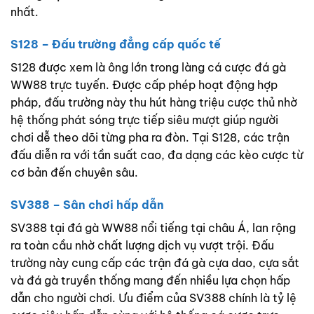
nhất.
S128 – Đấu trường đẳng cấp quốc tế
S128 được xem là ông lớn trong làng cá cược đá gà
WW88 trực tuyến. Được cấp phép hoạt động hợp
pháp, đấu trường này thu hút hàng triệu cược thủ nhờ
hệ thống phát sóng trực tiếp siêu mượt giúp người
chơi dễ theo dõi từng pha ra đòn. Tại S128, các trận
đấu diễn ra với tần suất cao, đa dạng các kèo cược từ
cơ bản đến chuyên sâu.
SV388 – Sân chơi hấp dẫn
SV388 tại đá gà WW88 nổi tiếng tại châu Á, lan rộng
ra toàn cầu nhờ chất lượng dịch vụ vượt trội. Đấu
trường này cung cấp các trận đá gà cựa dao, cựa sắt
và đá gà truyền thống mang đến nhiều lựa chọn hấp
dẫn cho người chơi. Ưu điểm của SV388 chính là tỷ lệ