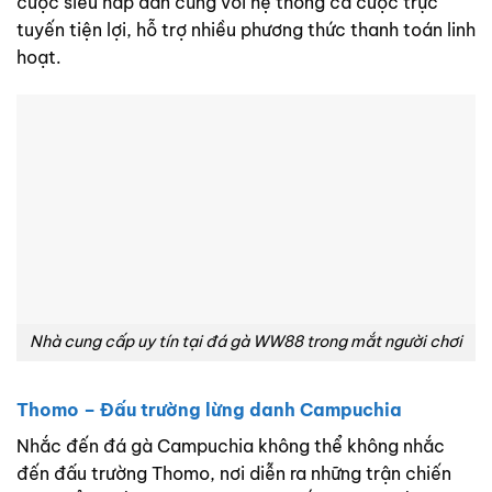
cược siêu hấp dẫn cùng với hệ thống cá cược trực
tuyến tiện lợi, hỗ trợ nhiều phương thức thanh toán linh
hoạt.
Nhà cung cấp uy tín tại đá gà WW88 trong mắt người chơi
Thomo – Đấu trường lừng danh Campuchia
Nhắc đến đá gà Campuchia không thể không nhắc
đến đấu trường Thomo, nơi diễn ra những trận chiến