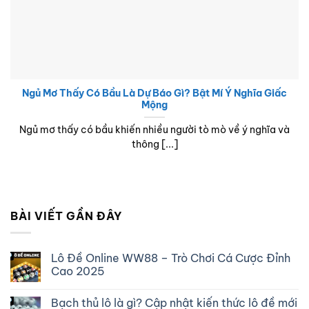
Ngủ Mơ Thấy Có Bầu Là Dự Báo Gì? Bật Mí Ý Nghĩa Giấc
Mộng
Ngủ mơ thấy có bầu khiến nhiều người tò mò về ý nghĩa và
thông [...]
BÀI VIẾT GẦN ĐÂY
Lô Đề Online WW88 – Trò Chơi Cá Cược Đỉnh
Cao 2025
Bạch thủ lô là gì? Cập nhật kiến thức lô đề mới