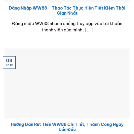
Đăng Nhập WW88 – Thao Tác Thực Hiện Tiết Kiệm Thời
Gian Nhất
Đăng nhập WW88 nhanh chóng truy cập vào tài khoản
thành viên của mình . [...]
08
Th12
Hướng Dẫn Rút Tiền WW88 Chi Tiết, Thành Công Ngay
Lần Đầu