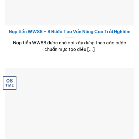
Nạp tiền WW88 – 8 Bước Tạo Vốn Nâng Cao Trải Nghiệm
Nạp tiền WW88 được nhà cái xây dựng theo các bước
chuẩn mực tạo điều [...]
08
Th12