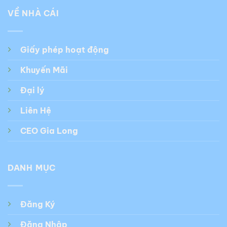
VỀ NHÀ CÁI
Giấy phép hoạt động
Khuyến Mãi
Đại lý
Liên Hệ
CEO Gia Long
DANH MỤC
Đăng Ký
Đăng Nhập