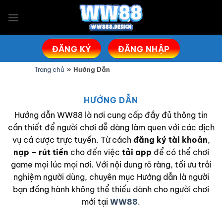
Chuyển
đến
nội
dung
ĐĂNG KÝ
ĐĂNG NHẬP
Trang chủ
»
Hướng Dẫn
HƯỚNG DẪN
Hướng dẫn WW88 là nơi cung cấp đầy đủ thông tin
cần thiết để người chơi dễ dàng làm quen với các dịch
vụ cá cược trực tuyến. Từ cách
đăng ký tài khoản
,
nạp – rút tiền
cho đến việc
tải app
để có thể chơi
game mọi lúc mọi nơi. Với nội dung rõ ràng, tối ưu trải
nghiệm người dùng, chuyên mục Hướng dẫn là người
bạn đồng hành không thể thiếu dành cho người chơi
mới tại
WW88
.